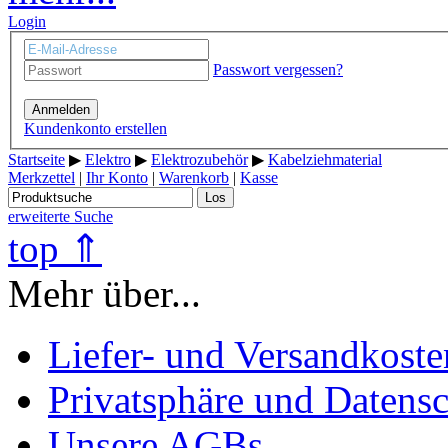
Login
Passwort vergessen?
Anmelden
Kundenkonto erstellen
Startseite
▶
Elektro
▶
Elektrozubehör
▶
Kabelziehmaterial
Merkzettel
|
Ihr Konto
|
Warenkorb
|
Kasse
Los
erweiterte Suche
top ⇑
Mehr über...
Liefer- und Versandkoste
Privatsphäre und Datens
Unsere AGBs