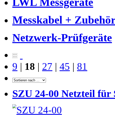
LWL Messgeräte
Messkabel + Zubehö
Netzwerk-Prüfgeräte
9
|
18
|
27
|
45
|
81
SZU 24-00 Netzteil für