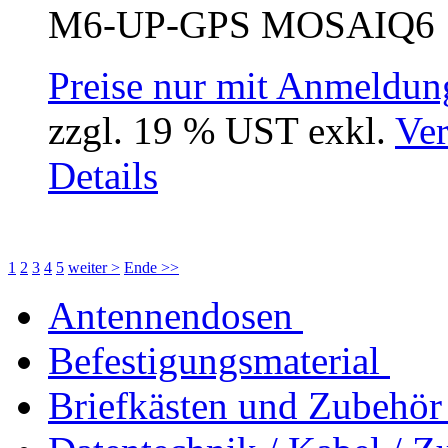
M6-UP-GPS MOSAIQ6  G
Preise nur mit Anmeldung
zzgl. 19 % UST exkl.
Ver
Details
1
2
3
4
5
weiter >
Ende >>
Antennendosen
Befestigungsmaterial
Briefkästen und Zubehör