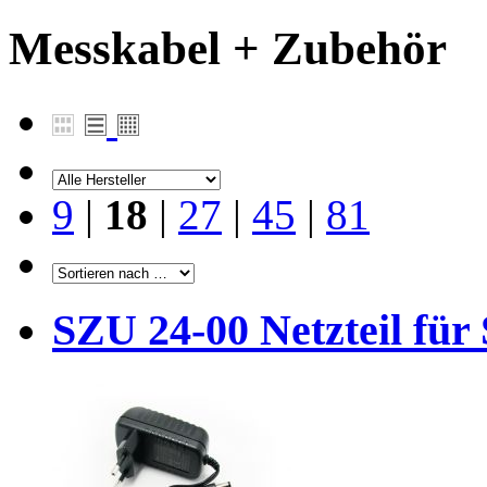
Messkabel + Zubehör
9
|
18
|
27
|
45
|
81
SZU 24-00 Netzteil für