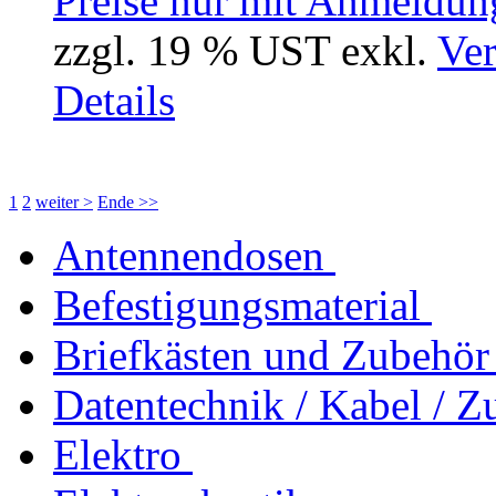
Preise nur mit Anmeldung
zzgl. 19 % UST exkl.
Ver
Details
1
2
weiter >
Ende >>
Antennendosen
Befestigungsmaterial
Briefkästen und Zubehör
Datentechnik / Kabel / Z
Elektro