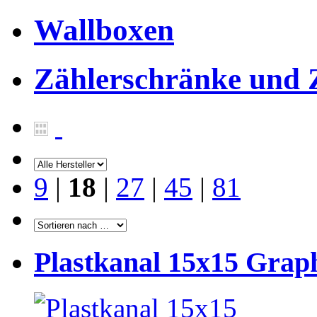
Wallboxen
Zählerschränke und
9
|
18
|
27
|
45
|
81
Plastkanal 15x15 Grap