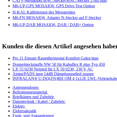
CATV-Messkabel BNC-Stecker/BNC-Stecker 2,0m blau
M6-UP-GPS MOSAIQ6  GPS Drive Test Option
H-KAL Kalibrierung des Messgerätes
M6-FN MOSAIQ6  Adapter N-Stecker auf F-Stecker
M6-UP-DAB MOSAIQ6  DAB / DAB+ Option
Kunden die diesen Artikel angesehen habe
Pro 21 Einsatz Raumthermostat Komfort Galea titan
Doppelsteckmuffe NW 50 für Kabuflex R plus Typ 450
LX 55 0230 Netzteil für LX 50 0230, 230 V AC
Amini/PADS lang 14dB Dämpfungsglied orange
INFRALAN® U-DQ(ZN)BH OM 4 1x12E LWL-Verlegekabel
Antennendosen
Befestigungsmaterial
Briefkästen und Zubehör
Datentechnik / Kabel / Zubehör
Elektro
Elektroakustik
Funk- und Autoantennen