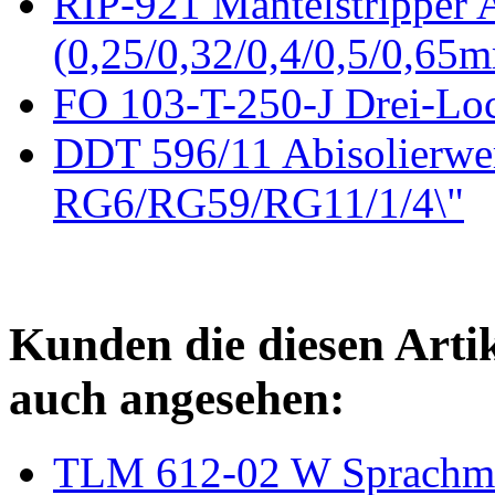
RIP-921 Mantelstripper
(0,25/0,32/0,4/0,5/0,65
FO 103-T-250-J Drei-Loc
DDT 596/11 Abisolierwe
RG6/RG59/RG11/1/4\"
Kunden die diesen Arti
auch angesehen:
TLM 612-02 W Sprachmo