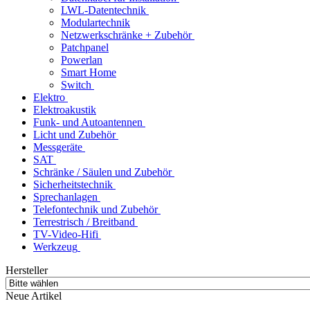
LWL-Datentechnik
Modulartechnik
Netzwerkschränke + Zubehör
Patchpanel
Powerlan
Smart Home
Switch
Elektro
Elektroakustik
Funk- und Autoantennen
Licht und Zubehör
Messgeräte
SAT
Schränke / Säulen und Zubehör
Sicherheitstechnik
Sprechanlagen
Telefontechnik und Zubehör
Terrestrisch / Breitband
TV-Video-Hifi
Werkzeug
Hersteller
Neue Artikel