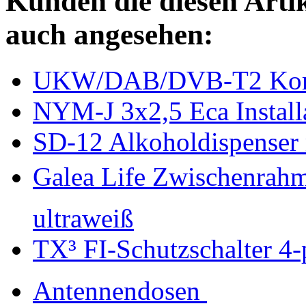
Kunden die diesen Arti
auch angesehen:
UKW/DAB/DVB-T2 Komb
NYM-J 3x2,5 Eca Install
SD-12 Alkoholdispenser 
Galea Life Zwischenrah
ultraweiß
TX³ FI-Schutzschalter 4
Antennendosen