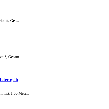
olett, Ges...
weiß, Gesam...
eter gelb
rmt), 1,50 Mete...