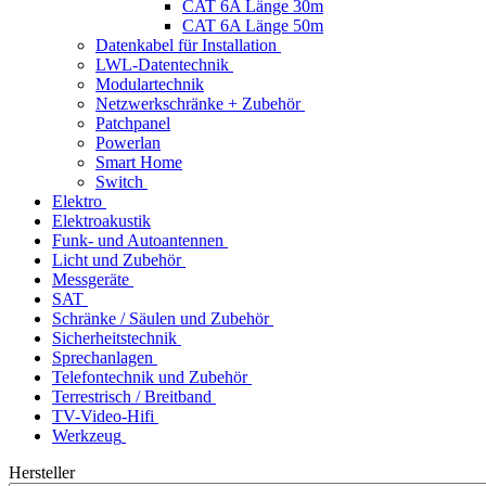
CAT 6A Länge 30m
CAT 6A Länge 50m
Datenkabel für Installation
LWL-Datentechnik
Modulartechnik
Netzwerkschränke + Zubehör
Patchpanel
Powerlan
Smart Home
Switch
Elektro
Elektroakustik
Funk- und Autoantennen
Licht und Zubehör
Messgeräte
SAT
Schränke / Säulen und Zubehör
Sicherheitstechnik
Sprechanlagen
Telefontechnik und Zubehör
Terrestrisch / Breitband
TV-Video-Hifi
Werkzeug
Hersteller