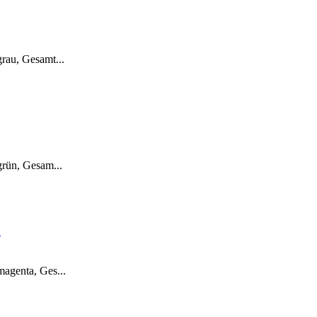
rau, Gesamt...
grün, Gesam...
a
magenta, Ges...