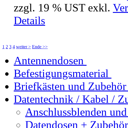
zzgl. 19 % UST exkl.
Ver
Details
1
2
3
4
weiter >
Ende >>
Antennendosen
Befestigungsmaterial
Briefkästen und Zubehör
Datentechnik / Kabel / Z
Anschlussblenden und
Datendosen + Zubehö