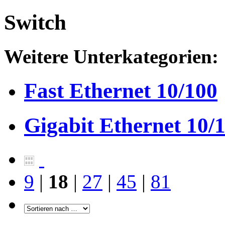
Switch
Weitere Unterkategorien:
Fast Ethernet 10/100
Gigabit Ethernet 10/
9
|
18
|
27
|
45
|
81