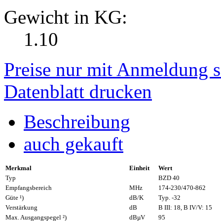
Gewicht in KG:
1.10
Preise nur mit Anmeldung s
Datenblatt drucken
Beschreibung
auch gekauft
Merkmal
Einheit
Wert
Typ
BZD 40
Empfangsbereich
MHz
174-230/470-862
Güte ¹)
dB/K
Typ. -32
Verstärkung
dB
B III: 18, B IV/V: 15
Max. Ausgangspegel ²)
dBµV
95