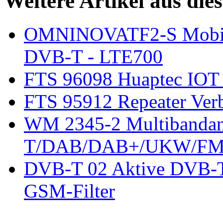
Weitere Artikel aus die
OMNINOVATF2-S Mobile
DVB-T - LTE700
FTS 96098 Huaptec IO
FTS 95912 Repeater Ve
WM 2345-2 Multibandan
T/DAB/DAB+/UKW/F
DVB-T 02 Aktive DVB-T
GSM-Filter