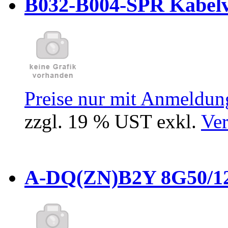
B032-B004-SPR Kabelve
Preise nur mit Anmeldung
zzgl. 19 % UST exkl.
Ver
A-DQ(ZN)B2Y 8G50/12