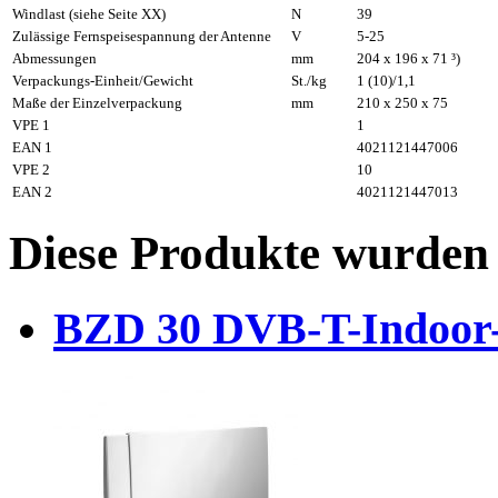
Windlast (siehe Seite XX)
N
39
Zulässige Fernspeisespannung der Antenne
V
5-25
Abmessungen
mm
204 x 196 x 71 ³)
Verpackungs-Einheit/Gewicht
St./kg
1 (10)/1,1
Maße der Einzelverpackung
mm
210 x 250 x 75
VPE 1
1
EAN 1
4021121447006
VPE 2
10
EAN 2
4021121447013
Diese Produkte wurden 
BZD 30 DVB-T-Indoor-