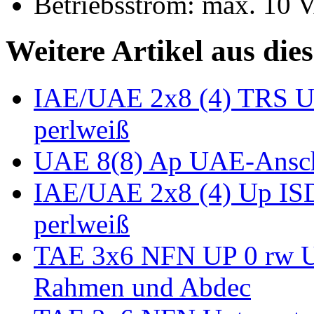
Betriebsstrom: max. 10 
Weitere Artikel aus die
IAE/UAE 2x8 (4) TRS U
perlweiß
UAE 8(8) Ap UAE-Anschl
IAE/UAE 2x8 (4) Up IS
perlweiß
TAE 3x6 NFN UP 0 rw Un
Rahmen und Abdec