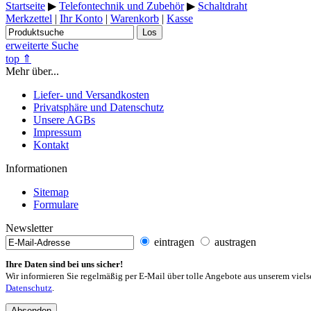
Startseite
▶
Telefontechnik und Zubehör
▶
Schaltdraht
Merkzettel
|
Ihr Konto
|
Warenkorb
|
Kasse
Los
erweiterte Suche
top ⇑
Mehr über...
Liefer- und Versandkosten
Privatsphäre und Datenschutz
Unsere AGBs
Impressum
Kontakt
Informationen
Sitemap
Formulare
Newsletter
eintragen
austragen
Ihre Daten sind bei uns sicher!
Wir informieren Sie regelmäßig per E-Mail über tolle Angebote aus unserem viels
Datenschutz
.
Absenden