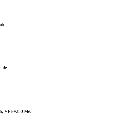
ule
pule
lb, VPE=250 Me...