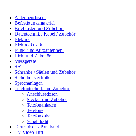
Antennendosen
Befestigungsmaterial
Briefkästen und Zubehör
Datentechnik / Kabel / Zubehör
Elektro
Elektroakustik
Funk- und Autoantennen
Licht und Zubehör
Messgeräte
SAT
Schränke / Säulen und Zubehör
Sicherheitstechnik
Sprechanlagen
Telefontechnik und Zubehör
Anschlussdosen
Stecker und Zubehör
Telefonanlagen
Telefone
Telefonkabel
Schaltdraht
Terrestrisch / Breitband
TV-Video-Hifi