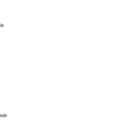
le
pule