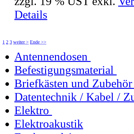
zzgl. 19 % UST exkl.
Ver
Details
1
2
3
weiter >
Ende >>
Antennendosen
Befestigungsmaterial
Briefkästen und Zubehör
Datentechnik / Kabel / Z
Elektro
Elektroakustik