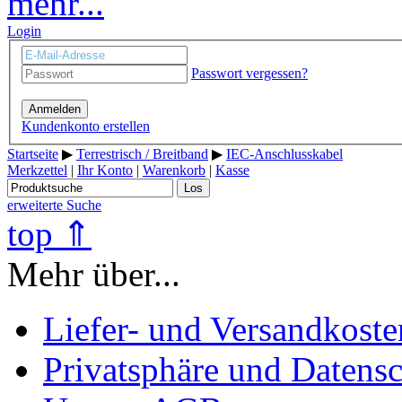
mehr...
Login
Passwort vergessen?
Anmelden
Kundenkonto erstellen
Startseite
▶
Terrestrisch / Breitband
▶
IEC-Anschlusskabel
Merkzettel
|
Ihr Konto
|
Warenkorb
|
Kasse
Los
erweiterte Suche
top ⇑
Mehr über...
Liefer- und Versandkoste
Privatsphäre und Datens