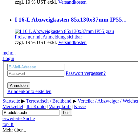
zzgl. 19 % UST exkl.
Versandkosten
I 16-L Abzweigkasten 85x130x37mm IP55...
Preise nur mit Anmeldung sichtbar
zzgl. 19 % UST exkl.
Versandkosten
mehr...
Login
Passwort vergessen?
Anmelden
Kundenkonto erstellen
Startseite
▶
Terrestrisch / Breitband
▶
Verteiler / Abzweiger / Weiche
Merkzettel
|
Ihr Konto
|
Warenkorb
|
Kasse
Los
erweiterte Suche
top ⇑
Mehr über...