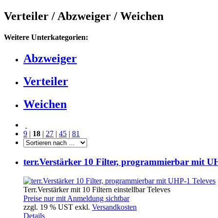
Verteiler / Abzweiger / Weichen
Weitere Unterkategorien:
Abzweiger
Verteiler
Weichen
9
|
18
|
27
|
45
|
81
terr.Verstärker 10 Filter, programmierbar mit U
Terr.Verstärker mit 10 Filtern einstellbar Televes
Preise nur mit Anmeldung sichtbar
zzgl. 19 % UST exkl.
Versandkosten
Details