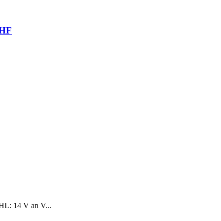
UHF
HL: 14 V an V...