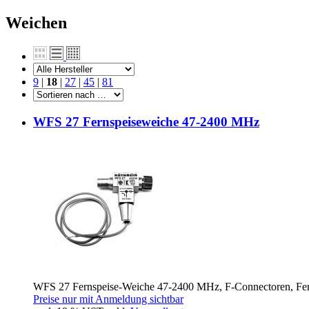
Weichen
9
|
18
|
27
|
45
|
81
WFS 27 Fernspeiseweiche 47-2400 MHz
WFS 27 Fernspeise-Weiche 47-2400 MHz, F-Connectoren, Fern
Preise nur mit Anmeldung sichtbar