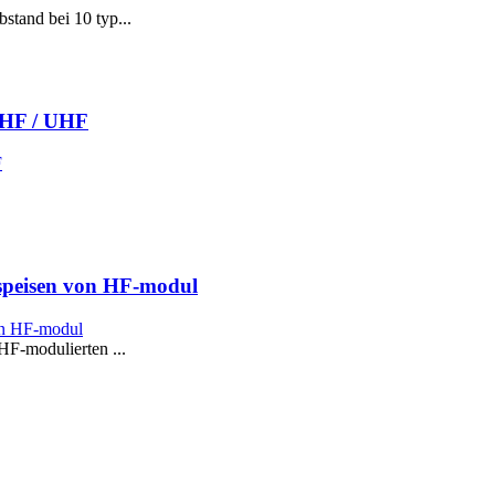
tand bei 10 typ...
VHF / UHF
speisen von HF-modul
F-modulierten ...