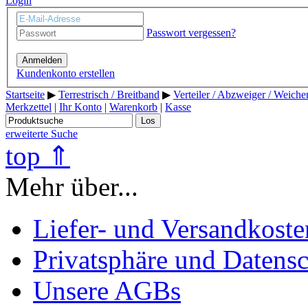
Login
Passwort vergessen?
Anmelden
Kundenkonto erstellen
Startseite
▶
Terrestrisch / Breitband
▶
Verteiler / Abzweiger / Weich
Merkzettel
|
Ihr Konto
|
Warenkorb
|
Kasse
Los
erweiterte Suche
top ⇑
Mehr über...
Liefer- und Versandkoste
Privatsphäre und Datens
Unsere AGBs