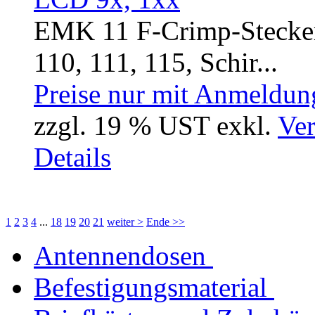
EMK 11 F-Crimp-Stecker,
110, 111, 115, Schir...
Preise nur mit Anmeldung
zzgl. 19 % UST exkl.
Ver
Details
1
2
3
4
...
18
19
20
21
weiter >
Ende >>
Antennendosen
Befestigungsmaterial