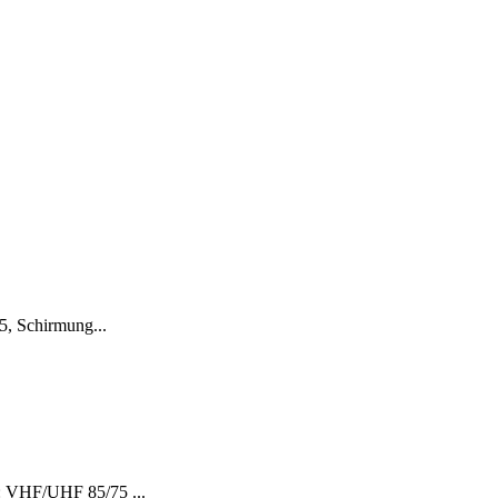
5, Schirmung...
: VHF/UHF 85/75 ...