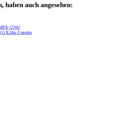
n, haben auch angesehen:
 MPX (2592
GX24q-3 neutra