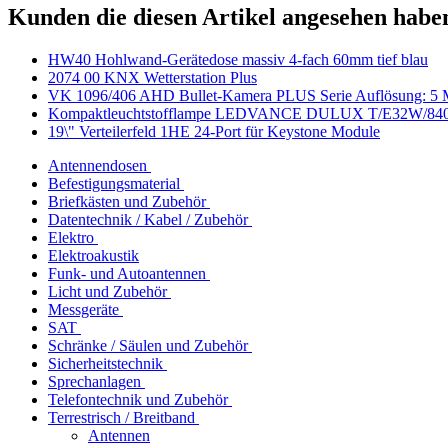
Kunden die diesen Artikel angesehen habe
HW40 Hohlwand-Gerätedose massiv 4-fach 60mm tief blau
2074 00 KNX Wetterstation Plus
VK 1096/406 AHD Bullet-Kamera PLUS Serie Auflösung: 5
Kompaktleuchtstofflampe LEDVANCE DULUX T/E32W/840 
19\" Verteilerfeld 1HE 24-Port für Keystone Module
Antennendosen
Befestigungsmaterial
Briefkästen und Zubehör
Datentechnik / Kabel / Zubehör
Elektro
Elektroakustik
Funk- und Autoantennen
Licht und Zubehör
Messgeräte
SAT
Schränke / Säulen und Zubehör
Sicherheitstechnik
Sprechanlagen
Telefontechnik und Zubehör
Terrestrisch / Breitband
Antennen