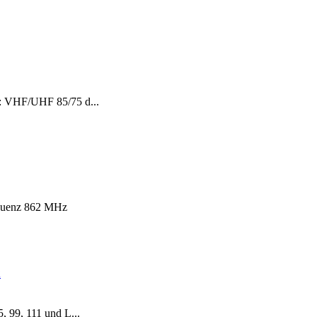
 VHF/UHF 85/75 d...
quenz 862 MHz
x
 99, 111 und L...