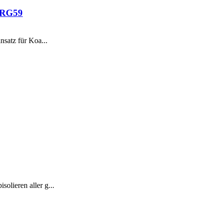
6/RG59
satz für Koa...
lieren aller g...