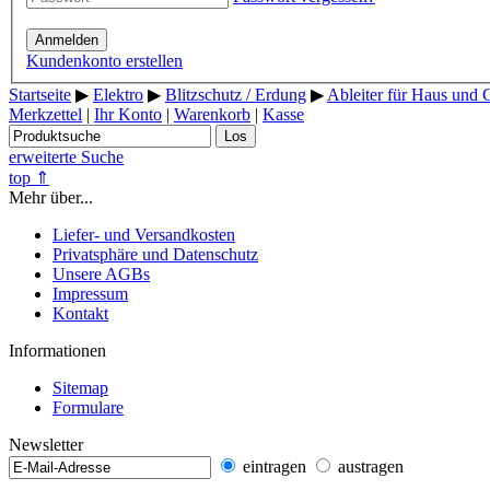
Anmelden
Kundenkonto erstellen
Startseite
▶
Elektro
▶
Blitzschutz / Erdung
▶
Ableiter für Haus und
Merkzettel
|
Ihr Konto
|
Warenkorb
|
Kasse
Los
erweiterte Suche
top ⇑
Mehr über...
Liefer- und Versandkosten
Privatsphäre und Datenschutz
Unsere AGBs
Impressum
Kontakt
Informationen
Sitemap
Formulare
Newsletter
eintragen
austragen