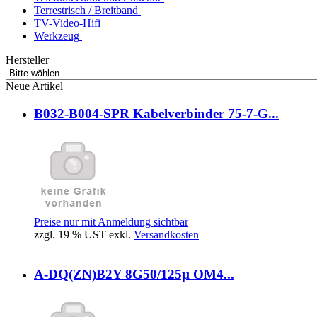
Terrestrisch / Breitband
TV-Video-Hifi
Werkzeug
Hersteller
Neue Artikel
B032-B004-SPR Kabelverbinder 75-7-G...
Preise nur mit Anmeldung sichtbar
zzgl. 19 % UST exkl.
Versandkosten
A-DQ(ZN)B2Y 8G50/125µ OM4...