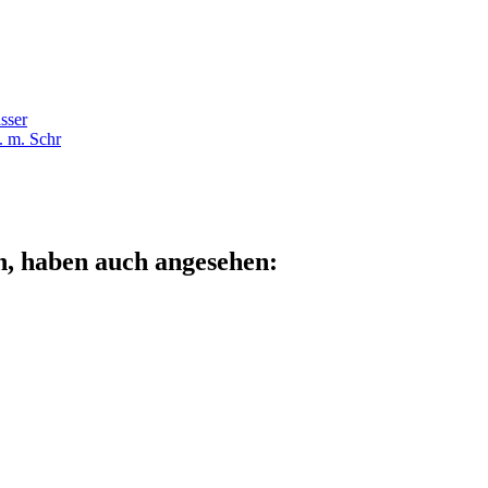
sser
 m. Schr
n, haben auch angesehen: