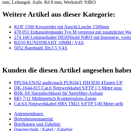
mm, Leitungsh. Aufn. Rd 8 mm, Werkstoff: NIRO
Weitere Artikel aus dieser Kategorie:
KOF 1500 Kreuzerder mit Anschl.Lasche 1500mm
478 051 Erdungsfestpunkt Typ M verpresst mit zusätzlicher Wa
274 160 Leitungshalter DEHNhold NIRO mit Innengew. vorm.
RD10 RUNDDRAHT 10MM / V4A
5052 Bandstahl 30x3,5 V4A
Kunden die diesen Artikel angesehen habe
PPU04-EN/02 audio:pack PUK04/1 ISH3030 4Tasten UP
DK-1644-015 Cat.6 Netzwerkkabel S/FTP 1,5 Meter grau
BSK-SS Spezialschlüssel für Sperrfilter-Aufsatz
MQ 7/11 Multiquetsch Kompressions-Zange
Cat.6A Netzwerkkabel HRS TM21 S/FTP 5,00 Meter gelb
Antennendosen
Befestigungsmaterial
Briefkästen und Zubehör
Datentechnik / Kabel / Zubehör