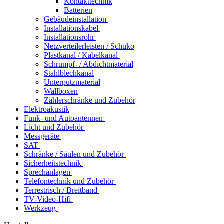
Kontakttechnik
Batterien
Gebäudeinstallation
Installationskabel
Installationsrohr
Netzverteilerleisten / Schuko
Plastkanal / Kabelkanal
Schrumpf- / Abdichtmaterial
Stahlblechkanal
Unterputzmaterial
Wallboxen
Zählerschränke und Zubehör
Elektroakustik
Funk- und Autoantennen
Licht und Zubehör
Messgeräte
SAT
Schränke / Säulen und Zubehör
Sicherheitstechnik
Sprechanlagen
Telefontechnik und Zubehör
Terrestrisch / Breitband
TV-Video-Hifi
Werkzeug