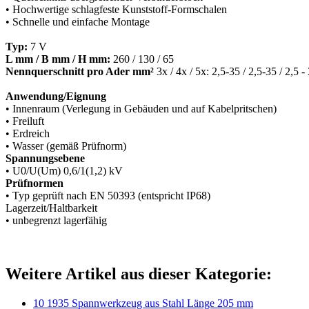
• Hochwertige schlagfeste Kunststoff-Formschalen
• Schnelle und einfache Montage
Typ:
7
V
L mm / B mm / H mm:
260 / 130 / 65
Nennquerschnitt pro Ader mm²
3x / 4x / 5x: 2,5-35 / 2,5-35 / 2,5 -
Anwendung/Eignung
• Innenraum (Verlegung in Gebäuden und auf Kabelpritschen)
• Freiluft
• Erdreich
• Wasser (gemäß Prüfnorm)
Spannungsebene
• U0/U(Um) 0,6/1(1,2) kV
Prüfnormen
• Typ geprüft nach EN 50393 (entspricht IP68)
Lagerzeit/Haltbarkeit
• unbegrenzt lagerfähig
Weitere Artikel aus dieser Kategorie:
10 1935 Spannwerkzeug aus Stahl Länge 205 mm