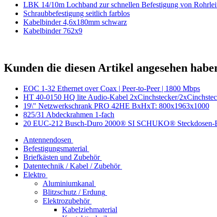
LBK 14/10m Lochband zur schnellen Befestigung von Rohrlei
Schraubbefestigung seitlich farblos
Kabelbinder 4,6x180mm schwarz
Kabelbinder 762x9
Kunden die diesen Artikel angesehen habe
EOC 1-32 Ethernet over Coax | Peer-to-Peer | 1800 Mbps
HT 40-0150 HQ lite Audio-Kabel 2xCinchstecker/2xCinchstec
19\" Netzwerkschrank PRO 42HE BxHxT: 800x1963x1000
825/31 Abdeckrahmen 1-fach
20 EUC-212 Busch-Duro 2000® SI SCHUKO® Steckdosen-E
Antennendosen
Befestigungsmaterial
Briefkästen und Zubehör
Datentechnik / Kabel / Zubehör
Elektro
Aluminiumkanal
Blitzschutz / Erdung
Elektrozubehör
Kabelziehmaterial