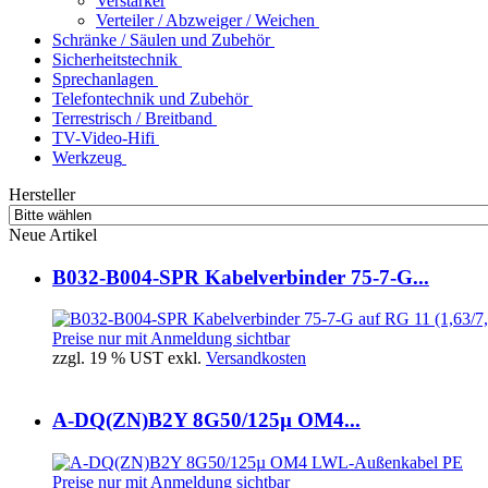
Verstärker
Verteiler / Abzweiger / Weichen
Schränke / Säulen und Zubehör
Sicherheitstechnik
Sprechanlagen
Telefontechnik und Zubehör
Terrestrisch / Breitband
TV-Video-Hifi
Werkzeug
Hersteller
Neue Artikel
B032-B004-SPR Kabelverbinder 75-7-G...
Preise nur mit Anmeldung sichtbar
zzgl. 19 % UST exkl.
Versandkosten
A-DQ(ZN)B2Y 8G50/125µ OM4...
Preise nur mit Anmeldung sichtbar