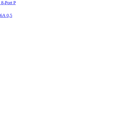
8-Port P
.6A 0,5