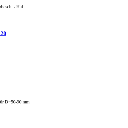
besch. - Hal...
120
 für D=50-90 mm