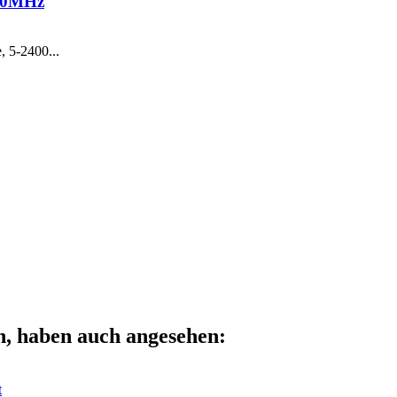
400MHz
, 5-2400...
n, haben auch angesehen:
t