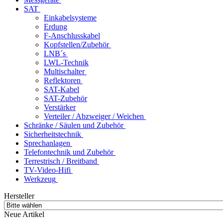
SAT
Einkabelsysteme
Erdung
F-Anschlusskabel
Kopfstellen/Zubehör
LNB´s
LWL-Technik
Multischalter
Reflektoren
SAT-Kabel
SAT-Zubehör
Verstärker
Verteiler / Abzweiger / Weichen
Schränke / Säulen und Zubehör
Sicherheitstechnik
Sprechanlagen
Telefontechnik und Zubehör
Terrestrisch / Breitband
TV-Video-Hifi
Werkzeug
Hersteller
Neue Artikel