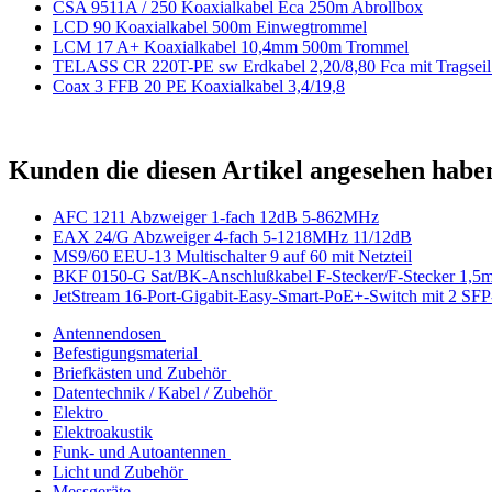
CSA 9511A / 250 Koaxialkabel Eca 250m Abrollbox
LCD 90 Koaxialkabel 500m Einwegtrommel
LCM 17 A+ Koaxialkabel 10,4mm 500m Trommel
TELASS CR 220T-PE sw Erdkabel 2,20/8,80 Fca mit Tragseil 
Coax 3 FFB 20 PE Koaxialkabel 3,4/19,8
Kunden die diesen Artikel angesehen habe
AFC 1211 Abzweiger 1-fach 12dB 5-862MHz
EAX 24/G Abzweiger 4-fach 5-1218MHz 11/12dB
MS9/60 EEU-13 Multischalter 9 auf 60 mit Netzteil
BKF 0150-G Sat/BK-Anschlußkabel F-Stecker/F-Stecker 1,5
JetStream 16-Port-Gigabit-Easy-Smart-PoE+-Switch mit 2 SFP
Antennendosen
Befestigungsmaterial
Briefkästen und Zubehör
Datentechnik / Kabel / Zubehör
Elektro
Elektroakustik
Funk- und Autoantennen
Licht und Zubehör
Messgeräte