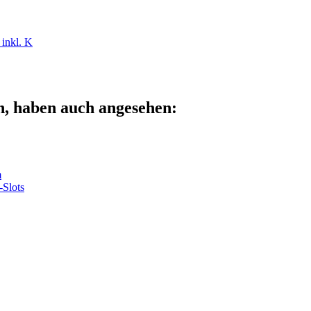
inkl. K
n, haben auch angesehen:
m
-Slots