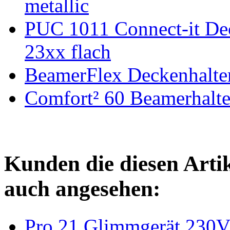
metallic
PUC 1011 Connect-it De
23xx flach
BeamerFlex Deckenhalter
Comfort² 60 Beamerhalt
Kunden die diesen Arti
auch angesehen:
Pro 21 Glimmgerät 230