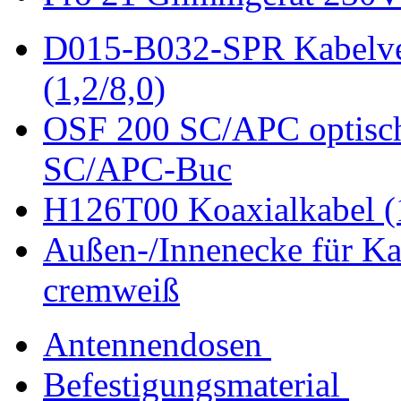
D015-B032-SPR Kabelver
(1,2/8,0)
OSF 200 SC/APC optische
SC/APC-Buc
H126T00 Koaxialkabel (
Außen-/Innenecke für Kan
cremweiß
Antennendosen
Befestigungsmaterial