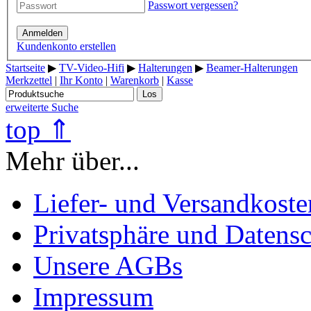
Passwort vergessen?
Anmelden
Kundenkonto erstellen
Startseite
▶
TV-Video-Hifi
▶
Halterungen
▶
Beamer-Halterungen
Merkzettel
|
Ihr Konto
|
Warenkorb
|
Kasse
Los
erweiterte Suche
top ⇑
Mehr über...
Liefer- und Versandkoste
Privatsphäre und Datens
Unsere AGBs
Impressum