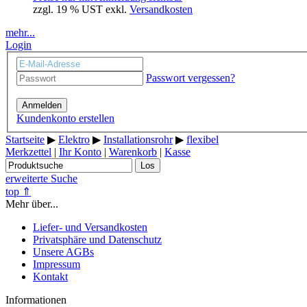
zzgl. 19 % UST exkl.
Versandkosten
mehr...
Login
Passwort vergessen?
Anmelden
Kundenkonto erstellen
Startseite
▶
Elektro
▶
Installationsrohr
▶
flexibel
Merkzettel
|
Ihr Konto
|
Warenkorb
|
Kasse
Los
erweiterte Suche
top ⇑
Mehr über...
Liefer- und Versandkosten
Privatsphäre und Datenschutz
Unsere AGBs
Impressum
Kontakt
Informationen