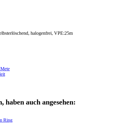
lbsterlöschend, halogenfrei, VPE:25m
 Mete
eit
n, haben auch angesehen:
m Ring