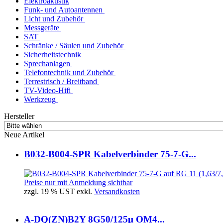
Elektroakustik
Funk- und Autoantennen
Licht und Zubehör
Messgeräte
SAT
Schränke / Säulen und Zubehör
Sicherheitstechnik
Sprechanlagen
Telefontechnik und Zubehör
Terrestrisch / Breitband
TV-Video-Hifi
Werkzeug
Hersteller
Neue Artikel
B032-B004-SPR Kabelverbinder 75-7-G...
Preise nur mit Anmeldung sichtbar
zzgl. 19 % UST exkl.
Versandkosten
A-DQ(ZN)B2Y 8G50/125µ OM4...