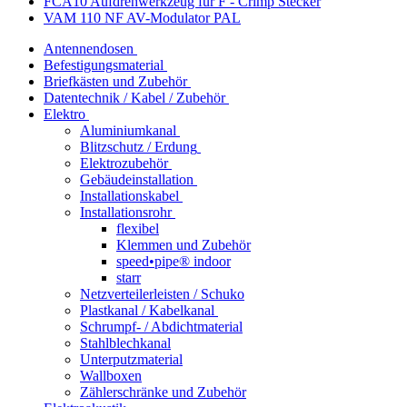
FCA10 Aufdrehwerkzeug für F - Crimp Stecker
VAM 110 NF AV-Modulator PAL
Antennendosen
Befestigungsmaterial
Briefkästen und Zubehör
Datentechnik / Kabel / Zubehör
Elektro
Aluminiumkanal
Blitzschutz / Erdung
Elektrozubehör
Gebäudeinstallation
Installationskabel
Installationsrohr
flexibel
Klemmen und Zubehör
speed•pipe® indoor
starr
Netzverteilerleisten / Schuko
Plastkanal / Kabelkanal
Schrumpf- / Abdichtmaterial
Stahlblechkanal
Unterputzmaterial
Wallboxen
Zählerschränke und Zubehör