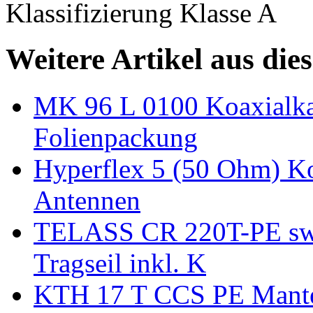
Klassifizierung Klasse A
Weitere Artikel aus die
MK 96 L 0100 Koaxialk
Folienpackung
Hyperflex 5 (50 Ohm) Koa
Antennen
TELASS CR 220T-PE sw E
Tragseil inkl. K
KTH 17 T CCS PE Mantel