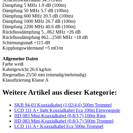
Dämpfung 5 MHz 1.9 dB (100m)
Dämpfung 50 MHz 5.7 dB (100m)
Dämpfung 600 MHz 20.5 dB (100m)
Dämpfung 1000 MHz 26.7 dB (100m)
Dämpfung 2200 MHz 40.6 dB (100m)
Rückflussdämpfung 5...862 MHz >26 dB
Rückflussdämpfung 862...2500 MHz >18 dB
Schirmungsmaß =115 dB
Kopplungswiderstand =5 mO/m
Allgemeine Daten
Farbe weiß
Kabelgewicht 26.6 kg/km
Biegeradius 25/50 mm (einmalig/mehrmalig)
Klassifizierung Klasse A
Weitere Artikel aus dieser Kategorie:
SKB 94-03 Koaxialkabel (1,02/4,6) 500m Trommel
LCD 111 A+ light Koaxialkabel Eca 100m Einwegspule
HD 083 Mini-Koaxialkabel (0,8/3,7) 100m Ring
HD 083 Mini-Koaxialkabel (0,8/3,7) 500m Trommel
LCD 111 A+ Koaxialkabel Eca 500m Trommel