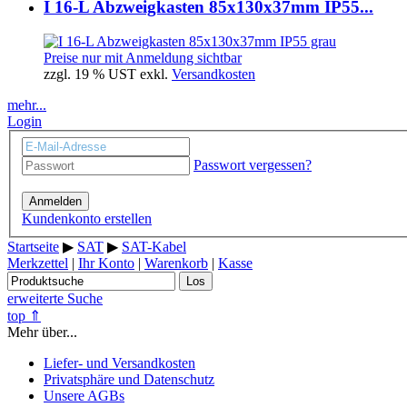
I 16-L Abzweigkasten 85x130x37mm IP55...
Preise nur mit Anmeldung sichtbar
zzgl. 19 % UST exkl.
Versandkosten
mehr...
Login
Passwort vergessen?
Anmelden
Kundenkonto erstellen
Startseite
▶
SAT
▶
SAT-Kabel
Merkzettel
|
Ihr Konto
|
Warenkorb
|
Kasse
Los
erweiterte Suche
top ⇑
Mehr über...
Liefer- und Versandkosten
Privatsphäre und Datenschutz
Unsere AGBs