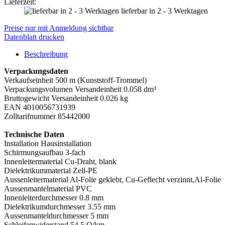
Lieferzeit:
lieferbar in 2 - 3 Werktagen
Preise nur mit Anmeldung sichtbar
Datenblatt drucken
Beschreibung
Verpackungsdaten
Verkaufseinheit 500 m (Kunststoff-Trommel)
Verpackungsvolumen Versandeinheit 0.058 dm³
Bruttogewicht Versandeinheit 0.026 kg
EAN 4010056731939
Zolltarifnummer 85442000
Technische Daten
Installation Hausinstallation
Schirmungsaufbau 3-fach
Innenleitermaterial Cu-Draht, blank
Dielektrikummaterial Zell-PE
Aussenleitermaterial Al-Folie geklebt, Cu-Geflecht verzinnt,Al-Folie
Aussenmantelmaterial PVC
Innenleiterdurchmesser 0.8 mm
Dielektrikumdurchmesser 3.55 mm
Aussenmanteldurchmesser 5 mm
Schleifenwiderstand 54.5 O/km