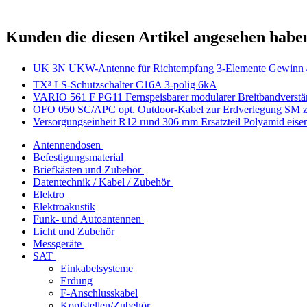
Kunden die diesen Artikel angesehen habe
UK 3N UKW-Antenne für Richtempfang 3-Elemente Gewinn 4
TX³ LS-Schutzschalter C16A 3-polig 6kA
VARIO 561 F PG11 Fernspeisbarer modularer Breitbandverstä
OFO 050 SC/APC opt. Outdoor-Kabel zur Erdverlegung SM z
Versorgungseinheit R12 rund 306 mm Ersatzteil Polyamid eise
Antennendosen
Befestigungsmaterial
Briefkästen und Zubehör
Datentechnik / Kabel / Zubehör
Elektro
Elektroakustik
Funk- und Autoantennen
Licht und Zubehör
Messgeräte
SAT
Einkabelsysteme
Erdung
F-Anschlusskabel
Kopfstellen/Zubehör