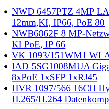
NWD 6457PTZ 4MP LAN
12mm,KI, IP66, PoE 80
NWB6862F 8 MP-Netzwe
KI PoE, IP 66
VK 1093/151WM1 WLAN
IAD-5SG1008MUA Gigab
8xPoE 1xSFP 1xRJ45
HVR 1097/566 16CH Hyb
H.265/H.264 Datenkomp