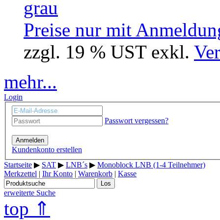
Preise nur mit Anmeldung
zzgl. 19 % UST exkl.
Ver
mehr...
Login
Passwort vergessen?
Anmelden
Kundenkonto erstellen
Startseite
▶
SAT
▶
LNB´s
▶
Monoblock LNB (1-4 Teilnehmer)
Merkzettel
|
Ihr Konto
|
Warenkorb
|
Kasse
Los
erweiterte Suche
top ⇑