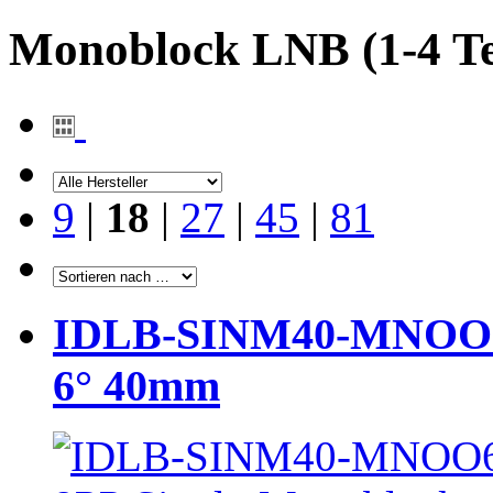
Monoblock LNB (1-4 Te
9
|
18
|
27
|
45
|
81
IDLB-SINM40-MNOO6-
6° 40mm