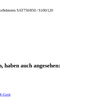
 Reflektoren SAT750/850 / S100/120
n, haben auch angesehen:
5®-Gerä