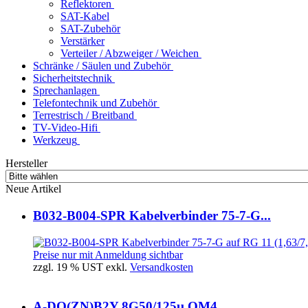
Reflektoren
SAT-Kabel
SAT-Zubehör
Verstärker
Verteiler / Abzweiger / Weichen
Schränke / Säulen und Zubehör
Sicherheitstechnik
Sprechanlagen
Telefontechnik und Zubehör
Terrestrisch / Breitband
TV-Video-Hifi
Werkzeug
Hersteller
Neue Artikel
B032-B004-SPR Kabelverbinder 75-7-G...
Preise nur mit Anmeldung sichtbar
zzgl. 19 % UST exkl.
Versandkosten
A-DQ(ZN)B2Y 8G50/125µ OM4...