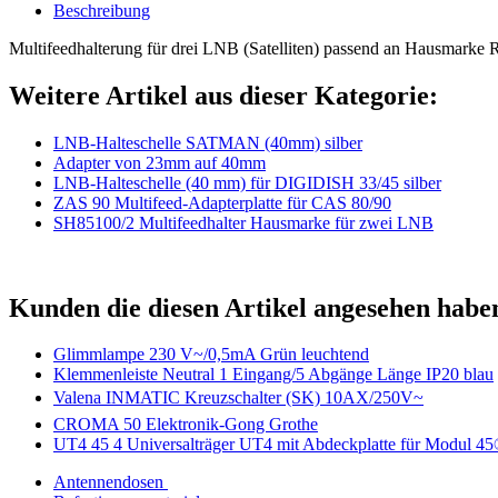
Beschreibung
Multifeedhalterung für drei LNB (Satelliten) passend an Hausmarke
Weitere Artikel aus dieser Kategorie:
LNB-Halteschelle SATMAN (40mm) silber
Adapter von 23mm auf 40mm
LNB-Halteschelle (40 mm) für DIGIDISH 33/45 silber
ZAS 90 Multifeed-Adapterplatte für CAS 80/90
SH85100/2 Multifeedhalter Hausmarke für zwei LNB
Kunden die diesen Artikel angesehen habe
Glimmlampe 230 V~/0,5mA Grün leuchtend
Klemmenleiste Neutral 1 Eingang/5 Abgänge Länge IP20 blau
Valena INMATIC Kreuzschalter (SK) 10AX/250V~
CROMA 50 Elektronik-Gong Grothe
UT4 45 4 Universalträger UT4 mit Abdeckplatte für Modul 4
Antennendosen