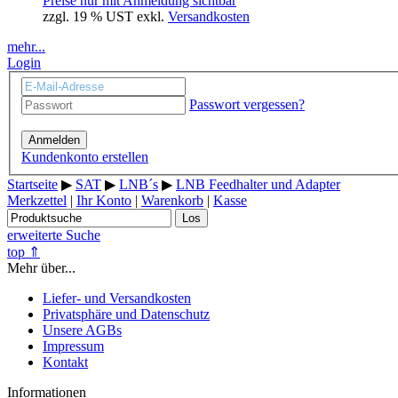
Preise nur mit Anmeldung sichtbar
zzgl. 19 % UST exkl.
Versandkosten
mehr...
Login
Passwort vergessen?
Anmelden
Kundenkonto erstellen
Startseite
▶
SAT
▶
LNB´s
▶
LNB Feedhalter und Adapter
Merkzettel
|
Ihr Konto
|
Warenkorb
|
Kasse
Los
erweiterte Suche
top ⇑
Mehr über...
Liefer- und Versandkosten
Privatsphäre und Datenschutz
Unsere AGBs
Impressum
Kontakt
Informationen