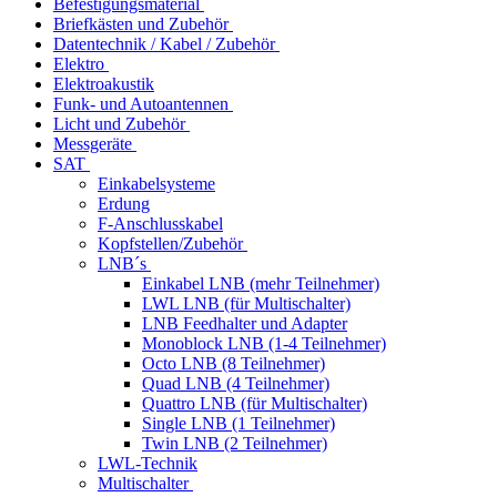
Befestigungsmaterial
Briefkästen und Zubehör
Datentechnik / Kabel / Zubehör
Elektro
Elektroakustik
Funk- und Autoantennen
Licht und Zubehör
Messgeräte
SAT
Einkabelsysteme
Erdung
F-Anschlusskabel
Kopfstellen/Zubehör
LNB´s
Einkabel LNB (mehr Teilnehmer)
LWL LNB (für Multischalter)
LNB Feedhalter und Adapter
Monoblock LNB (1-4 Teilnehmer)
Octo LNB (8 Teilnehmer)
Quad LNB (4 Teilnehmer)
Quattro LNB (für Multischalter)
Single LNB (1 Teilnehmer)
Twin LNB (2 Teilnehmer)
LWL-Technik
Multischalter