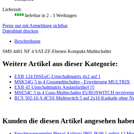
Lieferzeit:
lieferbar in 2 - 3 Werktagen
Preise nur mit Anmeldung sichtbar
Datenblatt drucken
Beschreibung
SMS 4401 NF 4 SAT-ZF-Ebenen Kompakt-Multischalter
Weitere Artikel aus dieser Kategorie:
EXR 124 DiSEqC-Umschaltmatrix 4x2 auf 1
MSK54G 5 in 4 Gussmultischalter - Erweiterung MULTRIX
EXR 45 Umschaltmatrix Auslaufartikel !!!
MSE54C 5 in 4 Guss-Multischalter EUROSWITCH receiverp
RCS 502-16 A dCSS Multiswitch 5 auf 2x16 Kaskade ohne Net
Kunden die diesen Artikel angesehen habe
Feuchtraumverteiler Plexo³ Aufputz IP65-IK09 1-reihig 12 Mo