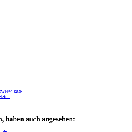
owered kask
zteil
n, haben auch angesehen:
dule