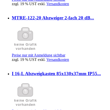
zzgl. 19 % UST exkl.
Versandkosten
MTRE-122-20 Abzweiger 2-fach 20 dB...
Preise nur mit Anmeldung sichtbar
zzgl. 19 % UST exkl.
Versandkosten
I 16-L Abzweigkasten 85x130x37mm IP55...