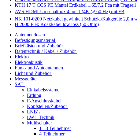
KTH 17 T CCS PE Mantel Erdkabel 1,65/7,2 Fca mit Tragseil 
AVS HDMI-Umschaltbox 4 auf 1 (4K @ 60 Hz) mit FB
NK 101-0200 Netzkabel gewinkelt Schutzk./Kaltgeräte 2,0m 
H 2000 Flex Koaxkabel low loss (50 Ohm)
Antennendosen
Befestigungsmaterial
Briefkästen und Zubehör
Datentechnik / Kabel / Zubehör
Elektro
Elektroakustik
Funk- und Autoantennen
Licht und Zubehör
Messgeräte
SAT
Einkabelsysteme
Erdung
F-Anschlusskabel
Kopfstellen/Zubehör
LNB´s
LWL-Technik
Multischalter
1 - 3 Teilnehmer
4 Teilnehmer