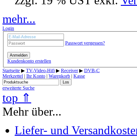
zzgl. 19 % UST exkl.
Ver
mehr...
Login
Passwort vergessen?
Anmelden
Kundenkonto erstellen
Startseite
▶
TV-Video-Hifi
▶
Receiver
▶
DVB-C
Merkzettel
|
Ihr Konto
|
Warenkorb
|
Kasse
Los
erweiterte Suche
top ⇑
Mehr über...
Liefer- und Versandkoste