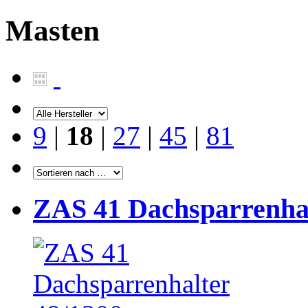
Masten
9
|
18
|
27
|
45
|
81
ZAS 41 Dachsparrenhal