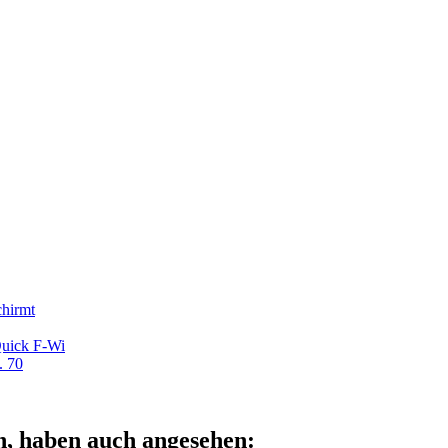
hirmt
uick F-Wi
. 70
n, haben auch angesehen: