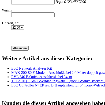
Bsp.: 0123-4567890
Wann?
Uhrzeit, ab:
Absenden
Weitere Artikel aus dieser Kategorie:
EoC Network Analyser Kit
MAK 200-80 F-Modem-Anschlußkabel 2,0 Meter doppelt gesc
EVL 340 F-Quick-Anschlusskabel 34cm
TCFA HQ 1,5m F-Verbindungskabel Quick F-Winkelstecker/Q
EoC Controller 64 EP rev. B Haupteinheit für 64 Koax-Wifi od
Kunden die diesen Artikel angesehen habe