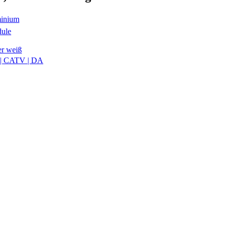
minium
dule
er weiß
 | CATV | DA