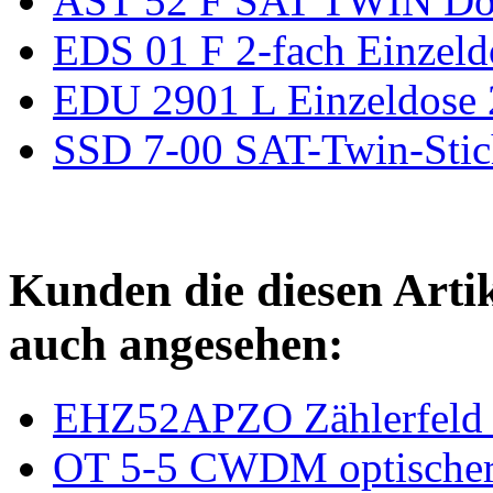
AST 52 F SAT TWIN Do
EDS 01 F 2-fach Einze
EDU 2901 L Einzeldose
SSD 7-00 SAT-Twin-Stic
Kunden die diesen Arti
auch angesehen:
EHZ52APZO Zählerfeld 
OT 5-5 CWDM optischer