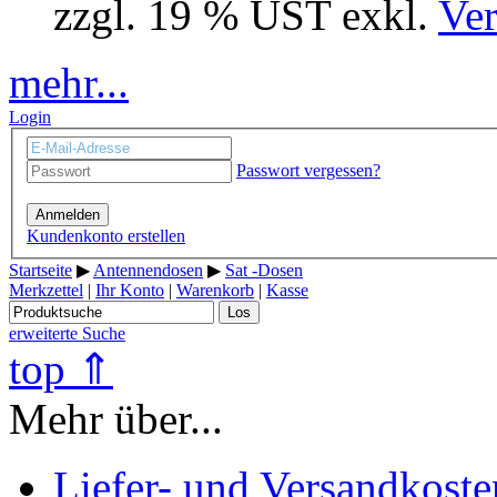
zzgl. 19 % UST exkl.
Ver
mehr...
Login
Passwort vergessen?
Anmelden
Kundenkonto erstellen
Startseite
▶
Antennendosen
▶
Sat -Dosen
Merkzettel
|
Ihr Konto
|
Warenkorb
|
Kasse
Los
erweiterte Suche
top ⇑
Mehr über...
Liefer- und Versandkoste