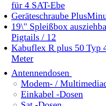
für 4 SAT-Ebe
Geräteschraube PlusMin
19\" Spleißbox auszieh
Pigtails / 12
Kabuflex R plus 50 Typ 
Meter
Antennendosen
Modem- / Multimedia
Einkabel -Dosen
Sat -Dosen