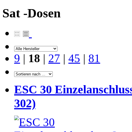
Sat -Dosen
9
|
18
|
27
|
45
|
81
ESC 30 Einzelanschlus
302)