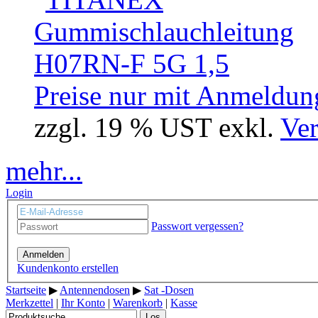
Preise nur mit Anmeldung
zzgl. 19 % UST exkl.
Ver
mehr...
Login
Passwort vergessen?
Anmelden
Kundenkonto erstellen
Startseite
▶
Antennendosen
▶
Sat -Dosen
Merkzettel
|
Ihr Konto
|
Warenkorb
|
Kasse
Los