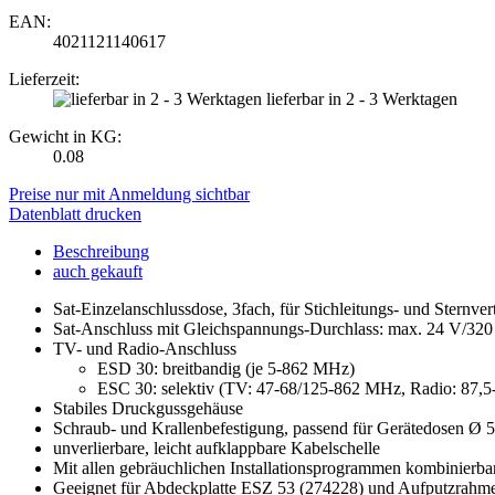
EAN:
4021121140617
Lieferzeit:
lieferbar in 2 - 3 Werktagen
Gewicht in KG:
0.08
Preise nur mit Anmeldung sichtbar
Datenblatt drucken
Beschreibung
auch gekauft
Sat-Einzelanschlussdose, 3fach, für Stichleitungs- und Sternver
Sat-Anschluss mit Gleichspannungs-Durchlass: max. 24 V/3
TV- und Radio-Anschluss
ESD 30: breitbandig (je 5-862 MHz)
ESC 30: selektiv (TV: 47-68/125-862 MHz, Radio: 87,
Stabiles Druckgussgehäuse
Schraub- und Krallenbefestigung, passend für Gerätedosen Ø
unverlierbare, leicht aufklappbare Kabelschelle
Mit allen gebräuchlichen Installationsprogrammen kombinierba
Geeignet für Abdeckplatte ESZ 53 (274228) und Aufputzrahm