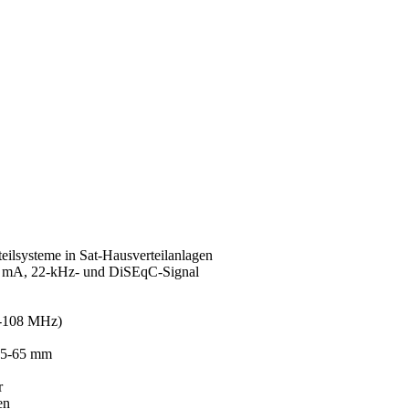
teilsysteme in Sat-Hausverteilanlagen
20 mA, 22-kHz- und DiSEqC-Signal
5-108 MHz)
 55-65 mm
r
en