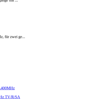
änge mit ...
, für zwei ge...
 2.400MHz
MHz TV/R/SA