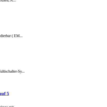
zteil, A...
dierbar ( EM...
tischalter-Sy...
auf 5