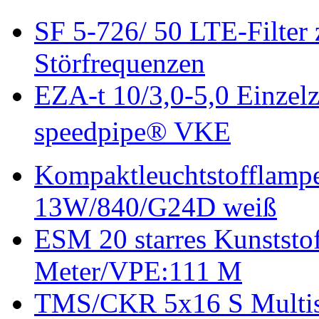
SF 5-726/ 50 LTE-Filter
Störfrequenzen
EZA-t 10/3,0-5,0 Einzelz
speedpipe® VKE
Kompaktleuchtstofflam
13W/840/G24D weiß
ESM 20 starres Kunststo
Meter/VPE:111 M
TMS/CKR 5x16 S Multisch