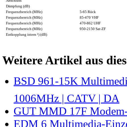
Anschluss
Dämpfung (dB)
Frequenzbereich (MHz)
5-65 Rück
Frequenzbereich (MHz)
85-470 VHF
Frequenzbereich (MHz)
470-862 UHF
Frequenzbereich (MHz)
950-2150 Sat-ZF
Entkopplung intern ¹) (dB)
Weitere Artikel aus die
BSD 961-15K Multimedi
1006MHz | CATV | DA
GUT MMD 17F Modem- 
EDM 6 Multimedia-Einz