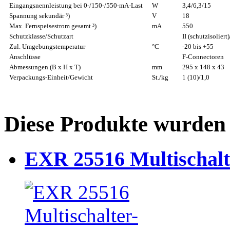
Eingangsnennleistung bei 0-/150-/550-mA-Last
W
3,4/6,3/15
Spannung sekundär ³)
V
18
Max. Fernspeisestrom gesamt ³)
mA
550
Schutzklasse/Schutzart
II (schutzisoliert
Zul. Umgebungstemperatur
°C
-20 bis +55
Anschlüsse
F-Connectoren
Abmessungen (B x H x T)
mm
295 x 148 x 43
Verpackungs-Einheit/Gewicht
St./kg
1 (10)/1,0
Diese Produkte wurden 
EXR 25516 Multischalt