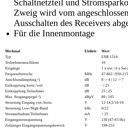
Schaltnetzteil und Stromsparko
Zweig wird vom angeschlossen
Ausschalten des Receivers abge
Für die Innenmontage
Merkmal
Einheit
Wert
Typ
EXR 1516
Teilnehmeranschlüsse
16
Eingänge
1 x terr. | 4 x Sat
Frequenzbereiche
MHz
47-862 | 950-21
Anschlussdämpfung ¹)
dB
8 -> 4 | 12 -> 7
Entkopplung horiz./vert.
dB
- | 25
Entkopplung Teilnehmer
dB
25 | 25
Max. Ausgangspegel ²)
dBµV
89 | 105
Steuerung Eingang vert./horiz.
V
12-14,5/16-19
Steuerung Low-/High-Band
kHz
0/22
Stromaufnahme/Teilnehmer
mA
< 25
Eingangsnennspannung
V
230 (47-63 Hz)
Zulässiger Eingangsspannungsbereich
V
198-253