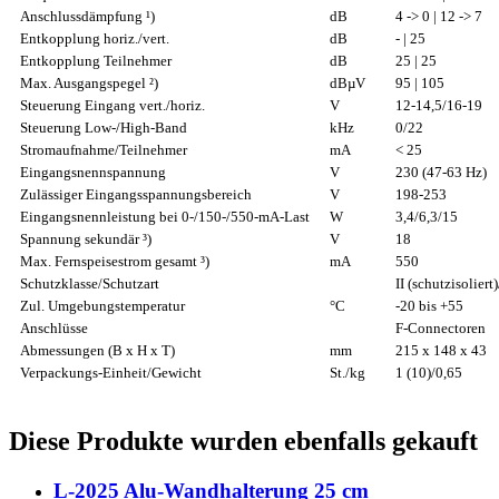
Anschlussdämpfung ¹)
dB
4 -> 0 | 12 -> 7
Entkopplung horiz./vert.
dB
- | 25
Entkopplung Teilnehmer
dB
25 | 25
Max. Ausgangspegel ²)
dBµV
95 | 105
Steuerung Eingang vert./horiz.
V
12-14,5/16-19
Steuerung Low-/High-Band
kHz
0/22
Stromaufnahme/Teilnehmer
mA
< 25
Eingangsnennspannung
V
230 (47-63 Hz)
Zulässiger Eingangsspannungsbereich
V
198-253
Eingangsnennleistung bei 0-/150-/550-mA-Last
W
3,4/6,3/15
Spannung sekundär ³)
V
18
Max. Fernspeisestrom gesamt ³)
mA
550
Schutzklasse/Schutzart
II (schutzisoliert
Zul. Umgebungstemperatur
°C
-20 bis +55
Anschlüsse
F-Connectoren
Abmessungen (B x H x T)
mm
215 x 148 x 43
Verpackungs-Einheit/Gewicht
St./kg
1 (10)/0,65
Diese Produkte wurden ebenfalls gekauft
L-2025 Alu-Wandhalterung 25 cm