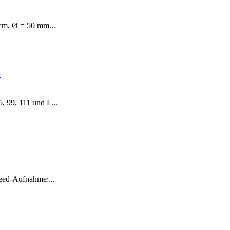
cm, Ø = 50 mm...
x
 99, 111 und L...
eed-Aufnahme:...