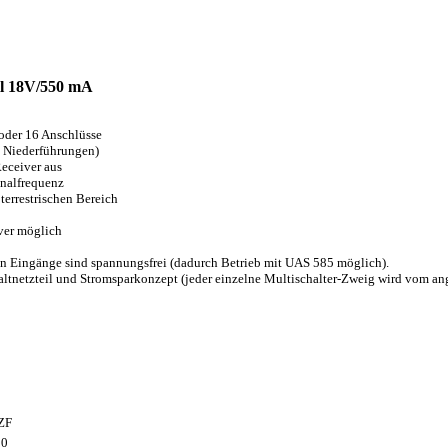
eil 18V/550 mA
 oder 16 Anschlüsse
i Niederführungen)
eceiver aus
gnalfrequenz
terrestrischen Bereich
iver möglich
en Eingänge sind spannungsfrei (dadurch Betrieb mit UAS 585 möglich).
altnetzteil und Stromsparkonzept (jeder einzelne Multischalter-Zweig wird vom a
-ZF
50