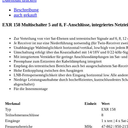
Datenblatt drucken
Beschreibung
auch gekauft
EXR 158 Multischalter 5 auf 8, F-Anschlüsse, integriertes Netzt
Zur Verteilung von vier Sat-Ebenen und terrestrischer Signale auf 6, 8, 12
Je Receiver ist nur eine Niederführung notwendig (für Twin-Receiver zwe
Unabhängige Wahlmöglichkeit horizontal/vertikal, low/high von jedem R
Umschaltung erfolgt über das Koaxialkabel mit 14/18V und 0/22-kHz-Si
Mit integriertem Verstärker für geringe Anschlussdämpfungen im Sat- und 
Preemphase zum Entzerren der Kabeldämpfung integriert
Empfang des terrestrischen Bereiches auch bei ausgeschaltetem Sat-Rece
Hohe Entkopplung zwischen den Ausgängen
LNB-Fernspeisemöglichkeit über den Eingang horizontal low. Alle ander
Niedrige Leistungsaufnahme durch hocheffizientes, kurzschlussfestes Sch
abgeschaltet)
Für die Innenmontage
Merkmal
Einheit
Wert
Typ
EXR 158
Teilnehmeranschlüsse
8
Eingänge
1 x terr. | 4 x Sat
Frequenzbereiche
MHz
47-862 | 950-21