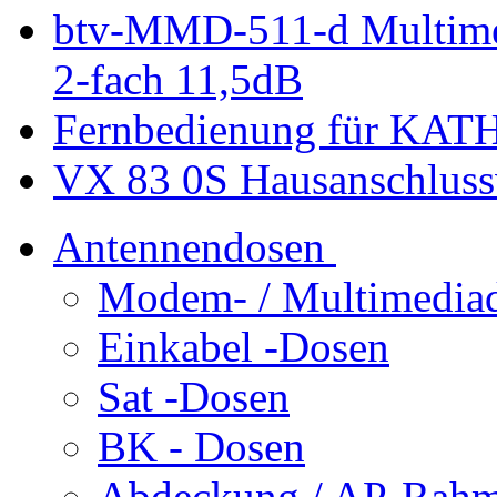
btv-MMD-511-d Multime
2-fach 11,5dB
Fernbedienung für KAT
VX 83 0S Hausanschlussv
Antennendosen
Modem- / Multimedia
Einkabel -Dosen
Sat -Dosen
BK - Dosen
Abdeckung / AP-Rahm