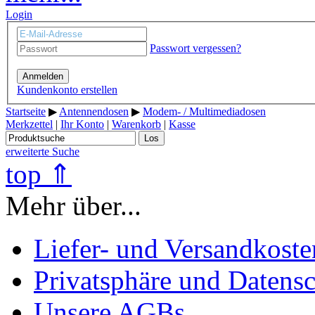
Login
Passwort vergessen?
Anmelden
Kundenkonto erstellen
Startseite
▶
Antennendosen
▶
Modem- / Multimediadosen
Merkzettel
|
Ihr Konto
|
Warenkorb
|
Kasse
Los
erweiterte Suche
top ⇑
Mehr über...
Liefer- und Versandkoste
Privatsphäre und Datens
Unsere AGBs