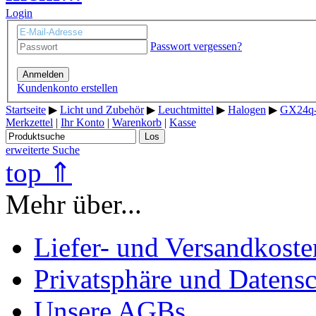
Login
Passwort vergessen?
Anmelden
Kundenkonto erstellen
Startseite
▶
Licht und Zubehör
▶
Leuchtmittel
▶
Halogen
▶
GX24q
Merkzettel
|
Ihr Konto
|
Warenkorb
|
Kasse
Los
erweiterte Suche
top ⇑
Mehr über...
Liefer- und Versandkoste
Privatsphäre und Datens
Unsere AGBs