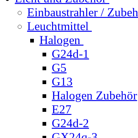
Einbaustrahler / Zube
Leuchtmittel
Halogen
G24d-1
G5
G13
Halogen Zubehör
E27
G24d-2
GX24q-3