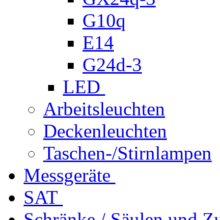
G10q
E14
G24d-3
LED
Arbeitsleuchten
Deckenleuchten
Taschen-/Stirnlampen
Messgeräte
SAT
Schränke / Säulen und Z