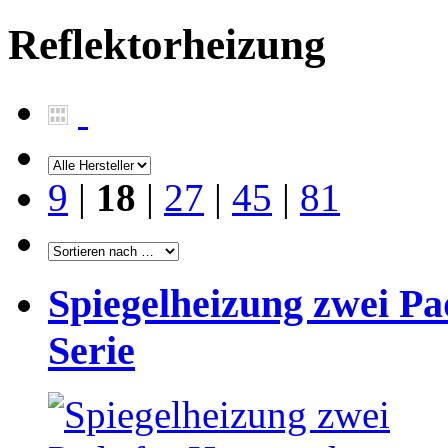
Reflektorheizung
9
|
18
|
27
|
45
|
81
Spiegelheizung zwei P
Serie