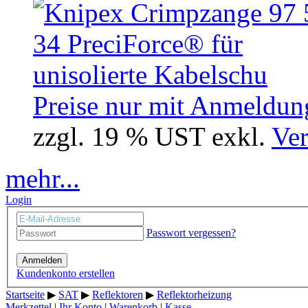
Preise nur mit Anmeldung
zzgl. 19 % UST exkl.
Ver
mehr...
Login
Passwort vergessen?
Anmelden
Kundenkonto erstellen
Startseite
▶
SAT
▶
Reflektoren
▶
Reflektorheizung
Merkzettel
|
Ihr Konto
|
Warenkorb
|
Kasse