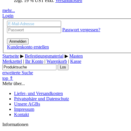
zzgl. 19 % UST exkl.
Versandkosten
mehr...
Login
Passwort vergessen?
Anmelden
Kundenkonto erstellen
Startseite
▶
Befestigungsmaterial
▶
Masten
Merkzettel
|
Ihr Konto
|
Warenkorb
|
Kasse
Los
erweiterte Suche
top ⇑
Mehr über...
Liefer- und Versandkosten
Privatsphäre und Datenschutz
Unsere AGBs
Impressum
Kontakt
Informationen