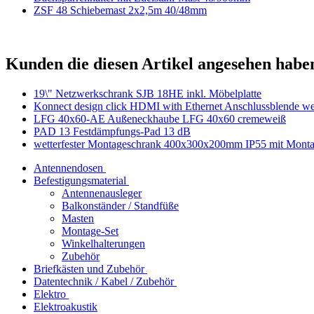
ZSF 48 Schiebemast 2x2,5m 40/48mm
Kunden die diesen Artikel angesehen habe
19\" Netzwerkschrank SJB 18HE inkl. Möbelplatte
Konnect design click HDMI with Ethernet Anschlussblende w
LFG 40x60-AE Außeneckhaube LFG 40x60 cremeweiß
PAD 13 Festdämpfungs-Pad 13 dB
wetterfester Montageschrank 400x300x200mm IP55 mit Monta
Antennendosen
Befestigungsmaterial
Antennenausleger
Balkonständer / Standfüße
Masten
Montage-Set
Winkelhalterungen
Zubehör
Briefkästen und Zubehör
Datentechnik / Kabel / Zubehör
Elektro
Elektroakustik