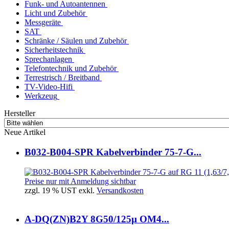
Funk- und Autoantennen
Licht und Zubehör
Messgeräte
SAT
Schränke / Säulen und Zubehör
Sicherheitstechnik
Sprechanlagen
Telefontechnik und Zubehör
Terrestrisch / Breitband
TV-Video-Hifi
Werkzeug
Hersteller
Neue Artikel
B032-B004-SPR Kabelverbinder 75-7-G...
Preise nur mit Anmeldung sichtbar
zzgl. 19 % UST exkl.
Versandkosten
A-DQ(ZN)B2Y 8G50/125µ OM4...