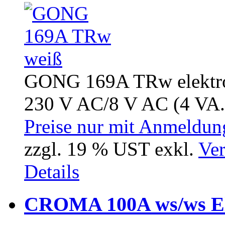
GONG 169A TRw elektro
230 V AC/8 V AC (4 VA.
Preise nur mit Anmeldung
zzgl. 19 % UST exkl.
Ver
Details
CROMA 100A ws/ws El