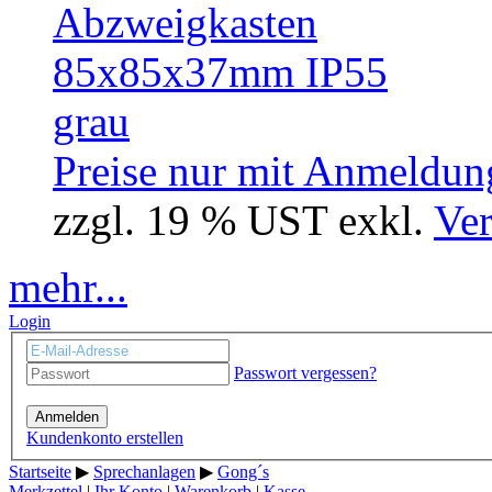
Preise nur mit Anmeldung
zzgl. 19 % UST exkl.
Ver
mehr...
Login
Passwort vergessen?
Anmelden
Kundenkonto erstellen
Startseite
▶
Sprechanlagen
▶
Gong´s
Merkzettel
|
Ihr Konto
|
Warenkorb
|
Kasse