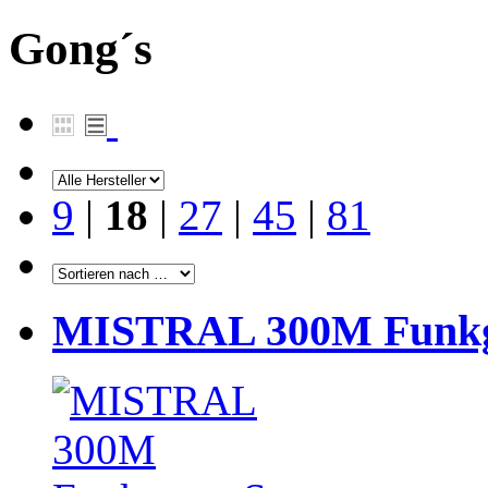
Gong´s
9
|
18
|
27
|
45
|
81
MISTRAL 300M Funkgo