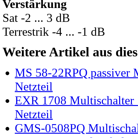
Verstärkung
Sat -2 ... 3 dB
Terrestrik -4 ... -1 dB
Weitere Artikel aus die
MS 58-22RPQ passiver Mu
Netzteil
EXR 1708 Multischalter 1
Netzteil
GMS-0508PQ Multischalte