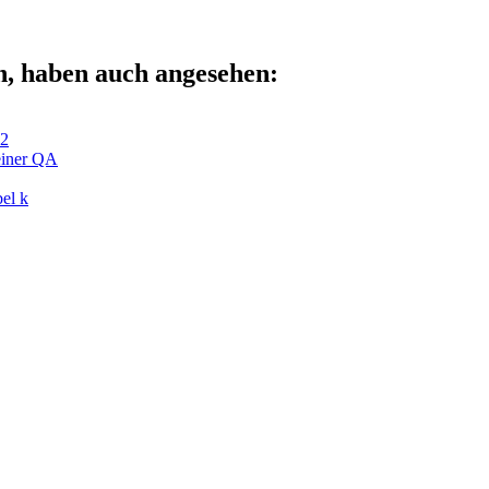
n, haben auch angesehen:
S2
einer QA
el k