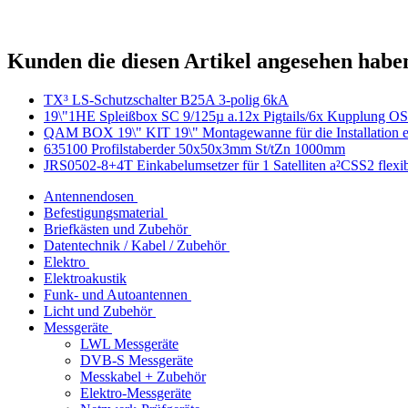
Kunden die diesen Artikel angesehen habe
TX³ LS-Schutzschalter B25A 3-polig 6kA
19\"1HE Spleißbox SC 9/125µ a.12x Pigtails/6x Kupplung O
QAM BOX 19\" KIT 19\" Montagewanne für die Installation 
635100 Profilstaberder 50x50x3mm St/tZn 1000mm
JRS0502-8+4T Einkabelumsetzer für 1 Satelliten a²CSS2 flexib
Antennendosen
Befestigungsmaterial
Briefkästen und Zubehör
Datentechnik / Kabel / Zubehör
Elektro
Elektroakustik
Funk- und Autoantennen
Licht und Zubehör
Messgeräte
LWL Messgeräte
DVB-S Messgeräte
Messkabel + Zubehör
Elektro-Messgeräte