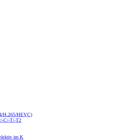
4/H.265/HEVC)
-C/-T/-T2
lektiv im K