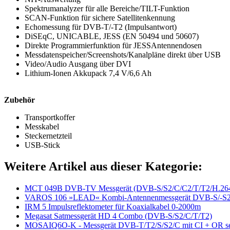
Spektrumanalyzer für alle Bereiche/TILT-Funktion
SCAN-Funktion für sichere Satellitenkennung
Echomessung für DVB-T/-T2 (Impulsantwort)
DiSEqC, UNICABLE, JESS (EN 50494 und 50607)
Direkte Programmierfunktion für JESSAntennendosen
Messdatenspeicher/Screenshots/Kanalpläne direkt über USB
Video/Audio Ausgang über DVI
Lithium-Ionen Akkupack 7,4 V/6,6 Ah
Zubehör
Transportkoffer
Messkabel
Steckernetzteil
USB-Stick
Weitere Artikel aus dieser Kategorie:
MCT 049B DVB-TV Messgerät (DVB-S/S2/C/C2/T/T2/H.26
VAROS 106 »LEAD« Kombi-Antennenmessgerät DVB-S/-S2/
IRM 5 Impulsreflektometer für Koaxialkabel 0-2000m
Megasat Satmessgerät HD 4 Combo (DVB-S/S2/C/T/T2)
MOSAIQ6O-K - Messgerät DVB-T/T2/S/S2/C mit CI + OR se