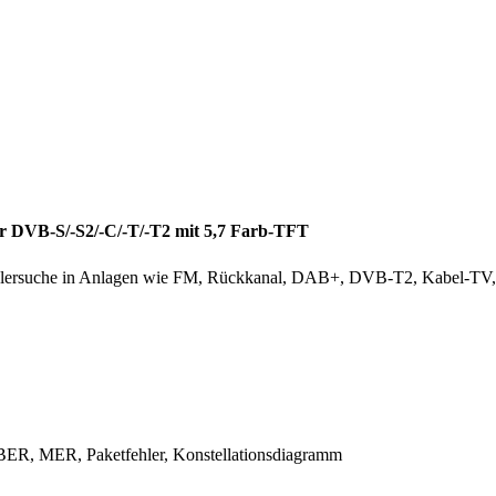
B-S/-S2/-C/-T/-T2 mit 5,7 Farb-TFT
hlersuche in Anlagen wie FM, Rückkanal, DAB+, DVB-T2, Kabel-TV, 
 MER, Paketfehler, Konstellationsdiagramm