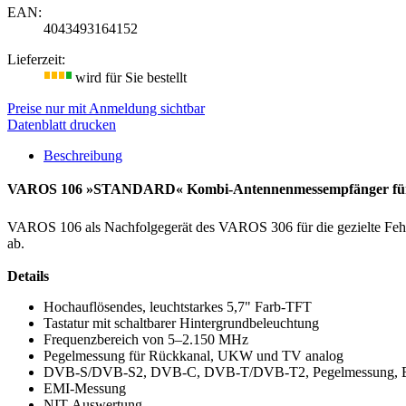
EAN:
4043493164152
Lieferzeit:
wird für Sie bestellt
Preise nur mit Anmeldung sichtbar
Datenblatt drucken
Beschreibung
VAROS 106 »STANDARD« Kombi-Antennenmessempfänger für DV
VAROS 106 als Nachfolgegerät des VAROS 306 für die gezielte Fe
ab.
Details
Hochauflösendes, leuchtstarkes 5,7" Farb-TFT
Tastatur mit schaltbarer Hintergrundbeleuchtung
Frequenzbereich von 5–2.150 MHz
Pegelmessung für Rückkanal, UKW und TV analog
DVB-S/DVB-S2, DVB-C, DVB-T/DVB-T2, Pegelmessung, BER,
EMI-Messung
NIT-Auswertung