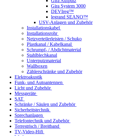
Gira Aufputz
Gira System 3000
DEVIreg™
legrand SEANO™
USV-Anlagen und Zubehör
Installationskabel
Installationsrohr
Netzverteilerleisten / Schuko
Plastkanal / Kabelkanal
Schrumpf- / Abdichtmaterial
Stahlblechkanal
Unterputzmaterial
Wallboxen
Zählerschränke und Zubehör
Elektroakustik
Funk- und Autoantennen
Licht und Zubehör
Messgeräte
SAT
Schränke / Säulen und Zubehör
Sicherheitstechnik
Sprechanlagen
Telefontechnik und Zubehör
Terrestrisch / Breitband
TV-Video-Hifi