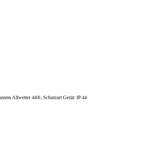
amms Allwetter 44®, Schutzart Gerät: IP 44