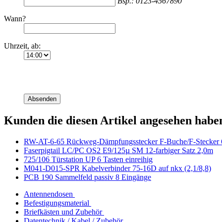
Bsp.: 0123-4567890
Wann?
Uhrzeit, ab:
Absenden
Kunden die diesen Artikel angesehen habe
RW-AT-6-65 Rückweg-Dämpfungsstecker F-Buche/F-Stecker
Faserpigtail LC/PC OS2 E9/125µ SM 12-farbiger Satz 2,0m
725/106 Türstation UP 6 Tasten einreihig
M041-D015-SPR Kabelverbinder 75-16D auf nkx (2,1/8,8)
PCB 190 Sammelfeld passiv 8 Eingänge
Antennendosen
Befestigungsmaterial
Briefkästen und Zubehör
Datentechnik / Kabel / Zubehör