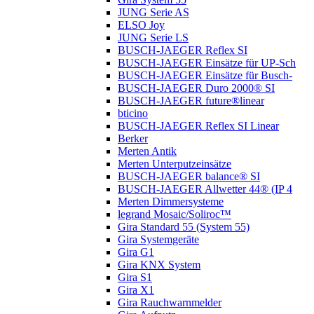
JUNG Serie AS
ELSO Joy
JUNG Serie LS
BUSCH-JAEGER Reflex SI
BUSCH-JAEGER Einsätze für UP-Sch
BUSCH-JAEGER Einsätze für Busch-
BUSCH-JAEGER Duro 2000® SI
BUSCH-JAEGER future®linear
bticino
BUSCH-JAEGER Reflex SI Linear
Berker
Merten Antik
Merten Unterputzeinsätze
BUSCH-JAEGER balance® SI
BUSCH-JAEGER Allwetter 44® (IP 4
Merten Dimmersysteme
legrand Mosaic/Soliroc™
Gira Standard 55 (System 55)
Gira Systemgeräte
Gira G1
Gira KNX System
Gira S1
Gira X1
Gira Rauchwarnmelder