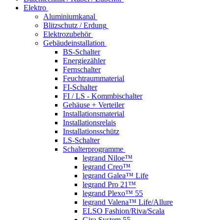
Elektro
Aluminiumkanal
Blitzschutz / Erdung
Elektrozubehör
Gebäudeinstallation
BS-Schalter
Energiezähler
Fernschalter
Feuchtraummaterial
FI-Schalter
FI / LS - Kommbischalter
Gehäuse + Verteiler
Installationsmaterial
Installationsrelais
Installationsschütz
LS-Schalter
Schalterprogramme
legrand Niloe™
legrand Creo™
legrand Galea™ Life
legrand Pro 21™
legrand Plexo™ 55
legrand Valena™ Life/Allure
ELSO Fashion/Riva/Scala
Gira System 55